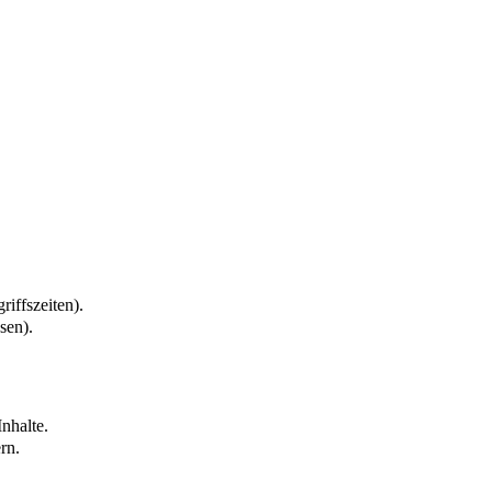
riffszeiten).
sen).
nhalte.
rn.