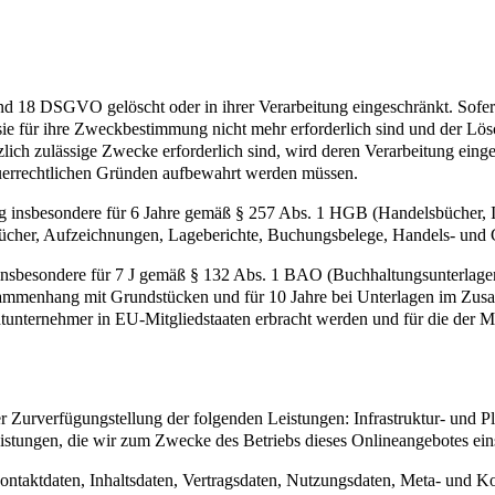
nd 18 DSGVO gelöscht oder in ihrer Verarbeitung eingeschränkt. Sofer
 sie für ihre Zweckbestimmung nicht mehr erforderlich sind und der L
zlich zulässige Zwecke erforderlich sind, wird deren Verarbeitung eing
steuerrechtlichen Gründen aufbewahrt werden müssen.
 insbesondere für 6 Jahre gemäß § 257 Abs. 1 HGB (Handelsbücher, In
cher, Aufzeichnungen, Lageberichte, Buchungsbelege, Handels- und Ges
 insbesondere für 7 J gemäß § 132 Abs. 1 BAO (Buchhaltungsunterlage
sammenhang mit Grundstücken und für 10 Jahre bei Unterlagen im Zusa
htunternehmer in EU-Mitgliedstaaten erbracht werden und für die d
urverfügungstellung der folgenden Leistungen: Infrastruktur- und Pla
istungen, die wir zum Zwecke des Betriebs dieses Onlineangebotes ein
 Kontaktdaten, Inhaltsdaten, Vertragsdaten, Nutzungsdaten, Meta- und