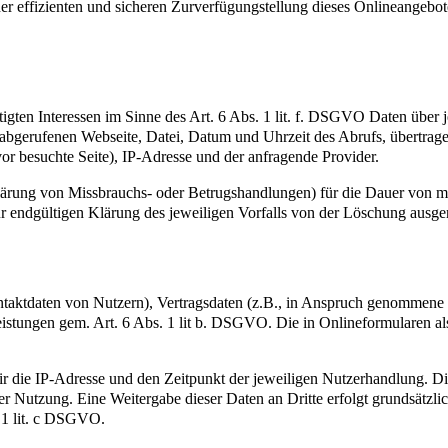
iner effizienten und sicheren Zurverfügungstellung dieses Onlineangeb
igten Interessen im Sinne des Art. 6 Abs. 1 lit. f. DSGVO Daten über j
r abgerufenen Webseite, Datei, Datum und Uhrzeit des Abrufs, übertra
or besuchte Seite), IP-Adresse und der anfragende Provider.
lärung von Missbrauchs- oder Betrugshandlungen) für die Dauer von m
ur endgültigen Klärung des jeweiligen Vorfalls von der Löschung aus
ntaktdaten von Nutzern), Vertragsdaten (z.B., in Anspruch genommen
eistungen gem. Art. 6 Abs. 1 lit b. DSGVO. Die in Onlineformularen al
die IP-Adresse und den Zeitpunkt der jeweiligen Nutzerhandlung. Die 
 Nutzung. Eine Weitergabe dieser Daten an Dritte erfolgt grundsätzlich
. 1 lit. c DSGVO.