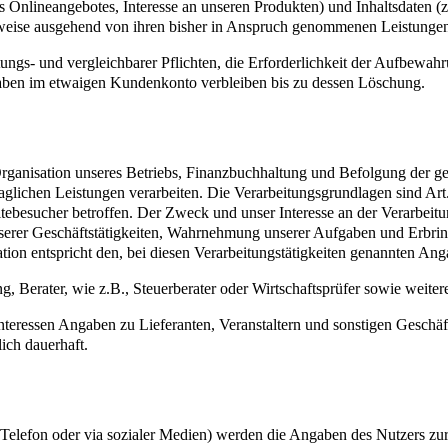
s Onlineangebotes, Interesse an unseren Produkten) und Inhaltsdaten (z
weise ausgehend von ihren bisher in Anspruch genommenen Leistungen
gs- und vergleichbarer Pflichten, die Erforderlichkeit der Aufbewahrun
gaben im etwaigen Kundenkonto verbleiben bis zu dessen Löschung.
nisation unseres Betriebs, Finanzbuchhaltung und Befolgung der geset
aglichen Leistungen verarbeiten. Die Verarbeitungsgrundlagen sind Art
ebesucher betroffen. Der Zweck und unser Interesse an der Verarbeitun
nserer Geschäftstätigkeiten, Wahrnehmung unserer Aufgaben und Erbri
tion entspricht den, bei diesen Verarbeitungstätigkeiten genannten Ang
, Berater, wie z.B., Steuerberater oder Wirtschaftsprüfer sowie weiter
 Interessen Angaben zu Lieferanten, Veranstaltern und sonstigen Geschä
ich dauerhaft.
 Telefon oder via sozialer Medien) werden die Angaben des Nutzers z