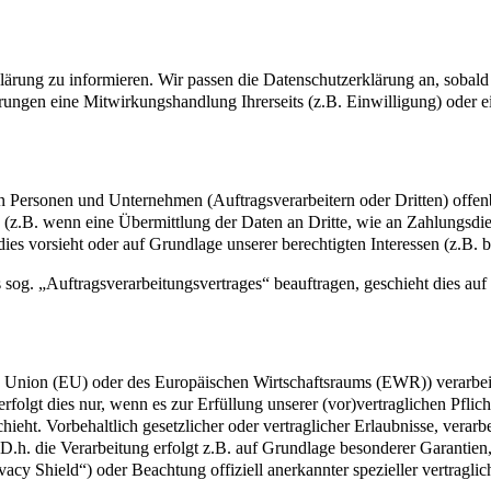
rklärung zu informieren. Wir passen die Datenschutzerklärung an, sob
rungen eine Mitwirkungshandlung Ihrerseits (z.B. Einwilligung) oder ei
ersonen und Unternehmen (Auftragsverarbeitern oder Dritten) offenbar
s (z.B. wenn eine Übermittlung der Daten an Dritte, wie an Zahlungsdie
g dies vorsieht oder auf Grundlage unserer berechtigten Interessen (z.B.
s sog. „Auftragsverarbeitungsvertrages“ beauftragen, geschieht dies 
en Union (EU) oder des Europäischen Wirtschaftsraums (EWR)) verarbe
folgt dies nur, wenn es zur Erfüllung unserer (vor)vertraglichen Pflich
hieht. Vorbehaltlich gesetzlicher oder vertraglicher Erlaubnisse, verarb
h. die Verarbeitung erfolgt z.B. auf Grundlage besonderer Garantien, 
cy Shield“) oder Beachtung offiziell anerkannter spezieller vertraglic